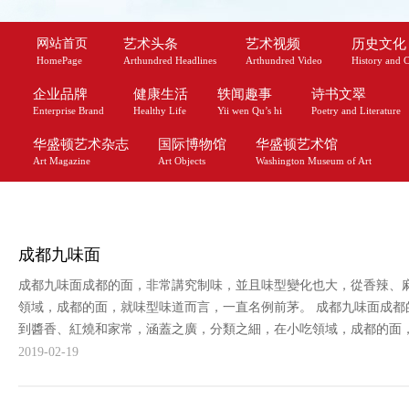
网站首页
艺术头条
艺术视频
历史文化
HomePage
Arthundred Headlines
Arthundred Video
History and C
企业品牌
健康生活
轶闻趣事
诗书文翠
Enterprise Brand
Healthy Life
Yii wen Qu’s hi
Poetry and Literature
华盛顿艺术杂志
国际博物馆
华盛顿艺术馆
Art Magazine
Art Objects
Washington Museum of Art
成都九味面
成都九味面成都的面，非常講究制味，並且味型變化也大，從香辣、
領域，成都的面，就味型味道而言，一直名例前茅。 成都九味面成
到醬香、紅燒和家常，涵蓋之廣，分類之細，在小吃領域，成都的面，就
2019-02-19