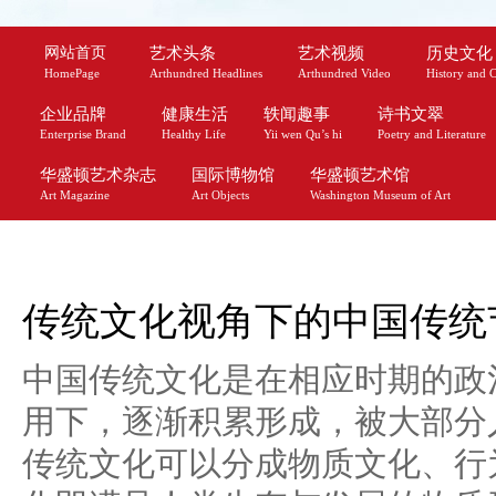
网站首页
艺术头条
艺术视频
历史文化
HomePage
Arthundred Headlines
Arthundred Video
History and C
企业品牌
健康生活
轶闻趣事
诗书文翠
Enterprise Brand
Healthy Life
Yii wen Qu’s hi
Poetry and Literature
华盛顿艺术杂志
国际博物馆
华盛顿艺术馆
Art Magazine
Art Objects
Washington Museum of Art
传统文化视角下的中国传统
中国传统文化是在相应时期的政
用下，逐渐积累形成，被大部分
传统文化可以分成物质文化、行