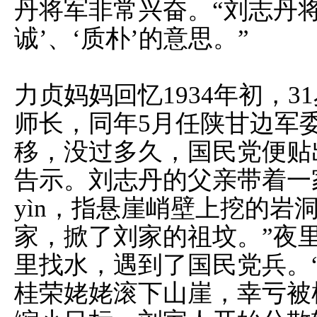
丹将军非常兴奋。“刘志丹将
诚’、‘质朴’的意思。”
力贞妈妈回忆1934年初，
师长，同年5月任陕甘边军
移，没过多久，国民党便贴
告示。刘志丹的父亲带着一
yìn，指悬崖峭壁上挖的岩
家，掀了刘家的祖坟。”夜
里找水，遇到了国民党兵。
桂荣姥姥滚下山崖，幸亏被