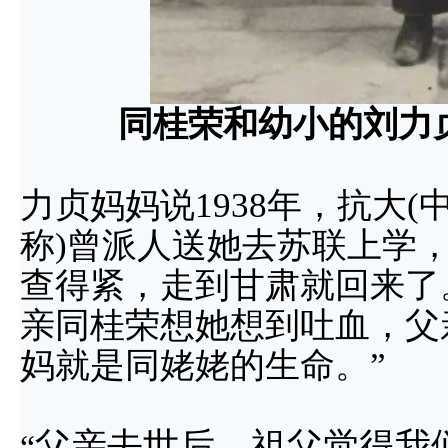
同桂荣和幼小的刘力
力贞妈妈说1938年，抗大
称)曾派人送她去苏联上学
查得紧，走到甘肃就回来了
亲同桂荣想她想到吐血，父
妈就是同姥姥的生命。”
父亲去世后，祖父觉得我
“