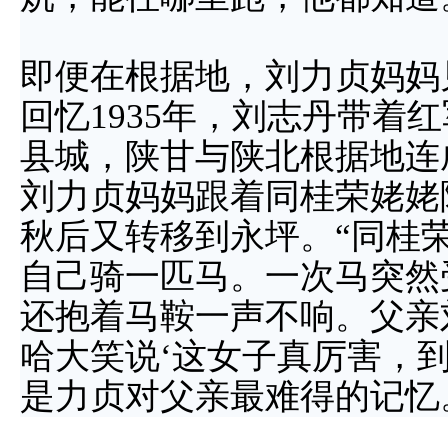
即便在根据地，刘力贞妈妈
回忆1935年，刘志丹带着
县城，陕甘与陕北根据地连
刘力贞妈妈跟着同桂荣姥姥
秋后又转移到永坪。“同桂
自己骑一匹马。一次马突然
还抱着马鞍一声不响。父亲
哈大笑说‘这女子真厉害，到
是力贞对父亲最难得的记忆