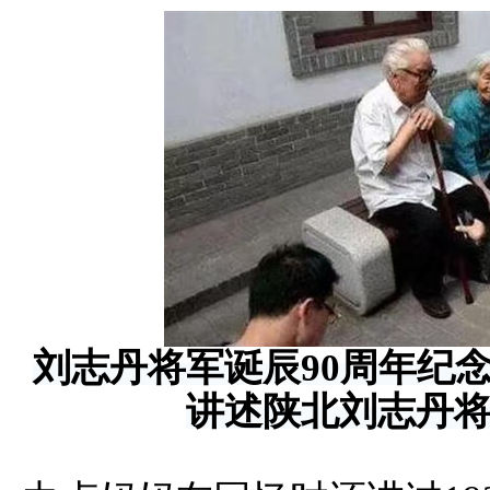
刘志丹将军诞辰90周年纪
讲述陕北刘志丹