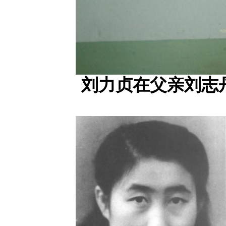
刘力贞在父亲刘志