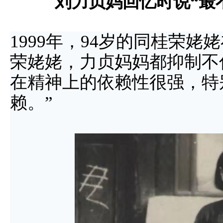
刘力贞妈回忆时说“
最
1999年，94岁的同桂荣
荣姥姥，力贞妈妈都抑制不
在精神上的依赖性很强，特
赖。”