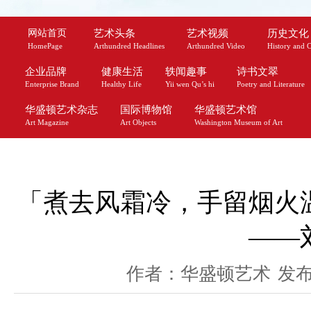
网站首页
艺术头条
艺术视频
历史文化
HomePage
Arthundred Headlines
Arthundred Video
History and C
企业品牌
健康生活
轶闻趣事
诗书文翠
Enterprise Brand
Healthy Life
Yii wen Qu’s hi
Poetry and Literature
华盛顿艺术杂志
国际博物馆
华盛顿艺术馆
Art Magazine
Art Objects
Washington Museum of Art
「煮去风霜冷，手留烟火
——
作者：华盛顿艺术
发布时