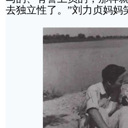
去独立性了。”刘力贞
妈妈