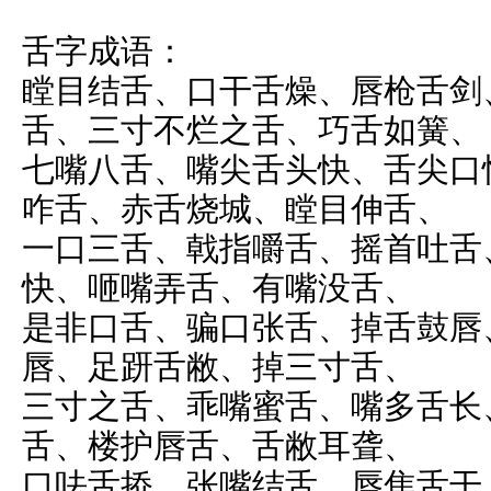
舌字成语：
瞠目结舌、
口干舌燥、
唇枪舌剑
舌、
三寸不烂之舌、
巧舌如簧、
七嘴八舌、嘴尖舌头快、舌尖口
咋舌、赤舌烧城、瞠目伸舌、
一口三舌、戟指嚼舌、摇首吐舌
快、咂嘴弄舌、有嘴没舌、
是非口舌、骗口张舌、掉舌鼓唇
唇、足趼舌敝、掉三寸舌、
三寸之舌、乖嘴蜜舌、嘴多舌长
舌、楼护唇舌、舌敝耳聋、
口呿舌挢、张嘴结舌、唇焦舌干