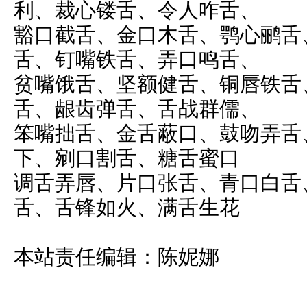
利、裁心镂舌、令人咋舌、
豁口截舌、金口木舌、鹗心鹂舌
舌、钉嘴铁舌、弄口鸣舌、
贫嘴饿舌、坚额健舌、铜唇铁舌
舌、龈齿弹舌、舌战群儒、
笨嘴拙舌、金舌蔽口、鼓吻弄舌
下、剜口割舌、糖舌蜜口
调舌弄唇、片口张舌、青口白舌
舌、舌锋如火、满舌生花
本站责任编辑：陈妮娜