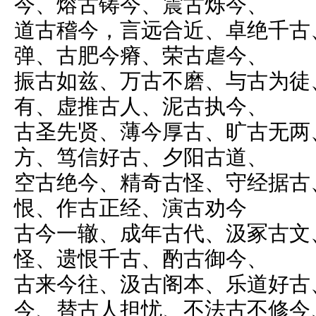
今、熔古铸今、震古烁今、
道古稽今，言远合近、卓绝千古
弹、古肥今瘠、荣古虐今、
振古如兹、万古不磨、与古为徒
有、虚推古人、泥古执今、
古圣先贤、薄今厚古、旷古无两
方、笃信好古、夕阳古道、
空古绝今、精奇古怪、守经据古
恨、作古正经、演古劝今
古今一辙、成年古代、汲冢古文
怪、遗恨千古、酌古御今、
古来今往、汲古阁本、乐道好古
今、替古人担忧、不法古不修今