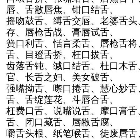
唇、舌敝唇焦、钳口结舌、
摇吻鼓舌、缚舌交唇、老婆舌头
存、唇枪舌战、膏唇试舌、
簧口利舌、恬言柔舌、唇枪舌将
舌、目瞪舌挢、枉口拔舌、
齿落舌钝、缄口结舌、杜口木舌
官、长舌之妇、美女破舌、
强嘴拗舌、噤口捲舌、慧心妙舌
舌、舌绽莲花、斗唇合舌、
枉费口舌、说嘴说舌、摩口膏舌
舌、闭口藏舌、唇敝舌腐、
嚼舌头根、纸笔喉舌、徒废唇舌