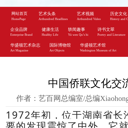
网站首页
艺术头条
艺术视频
历史文化
HomePage
Arthundred Headlines
Arthundred Video
History and C
企业品牌
健康生活
轶闻趣事
诗书文翠
Enterprise Brand
Healthy Life
Yii wen Qu’s hi
Poetry and Literature
华盛顿艺术杂志
国际博物馆
华盛顿艺术馆
Art Magazine
Art Objects
Washington Museum of Art
中国侨联文化交
作者：艺百网总编室/总编Xiaohong 
1972年初，位于湖南省
要的发现震惊了中外，它就