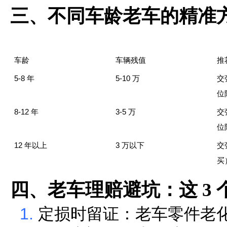
三、不同车龄老车的精准
车龄
车辆残值
推
5-8
5-10
年
万
交
位
8-12
3-5
年
万
交
位
12
3
年以上
万以下
交
买
四、老车理赔避坑：这
3
1.
定损时留证：老车零件老