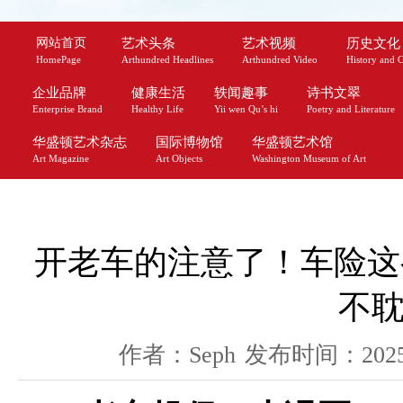
网站首页
艺术头条
艺术视频
历史文化
HomePage
Arthundred Headlines
Arthundred Video
History and C
企业品牌
健康生活
轶闻趣事
诗书文翠
Enterprise Brand
Healthy Life
Yii wen Qu’s hi
Poetry and Literature
华盛顿艺术杂志
国际博物馆
华盛顿艺术馆
Art Magazine
Art Objects
Washington Museum of Art
开老车的注意了！车险这么
不
作者：Seph
发布时间：2025-1