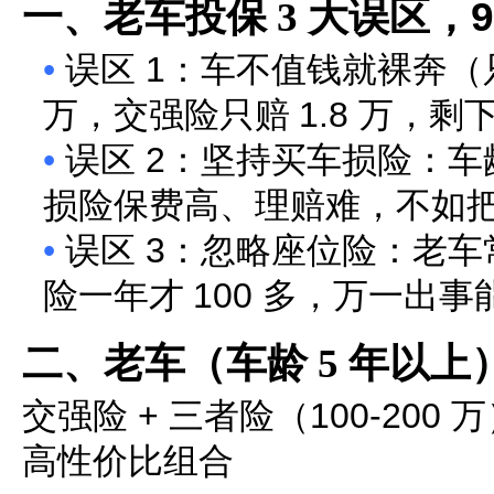
一、老车投保
3
大误区，
•
误区
1
：车不值钱就裸奔（
万，交强险只赔
1.8
万，剩
•
误区
2
：坚持买车损险：车
损险保费高、理赔难，不如
•
误区
3
：忽略座位险：老车
险一年才
100
多，万一出事
二、老车（车龄
5
年以上
交强险
+
三者险（
100-200
万
高性价比组合