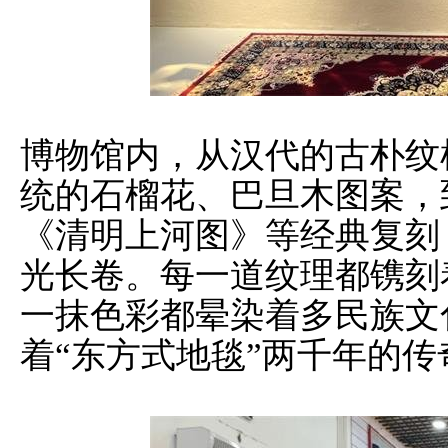
博物馆内，从汉代的古朴纹
统的石榴花、巴旦木图案，
《清明上河图》等经典复刻
光长卷。每一道纹理都镌刻
一抹色彩都晕染着多民族文
着“东方式地毯”两千年的传