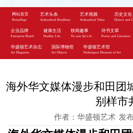
网站首页
艺术头条
艺术视频
历史文化
HomePage
Arthundred Headlines
Arthundred Video
History and C
企业品牌
健康生活
轶闻趣事
诗书文翠
Enterprise Brand
Healthy Life
Yii wen Qu’s hi
Poetry and Literature
华盛顿艺术杂志
国际博物馆
华盛顿艺术馆
Art Magazine
Art Objects
Washington Museum of Art
海外华文媒体漫步和田团
别样市
作者：华盛顿艺术
发布时