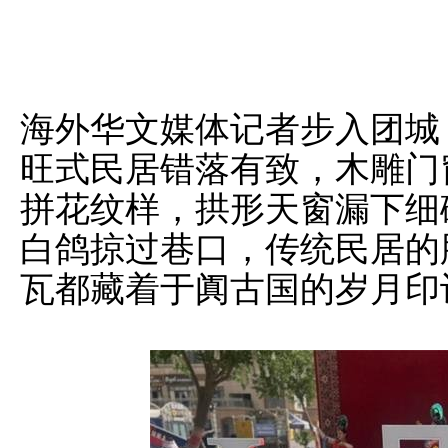
海外华文媒体记者步入团城
旺式民居错落有致，木雕门
拼花纹样，拱形天窗漏下细
白鸽掠过巷口，传统民居的
瓦都藏着于阗古国的岁月印